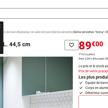
salle de bain
Radiateur de salle de bain
Sèche-serviette
Sèche-serviettes "Solna" 3
89
€00
x L. 44,5 cm
Ajouter à la liste de sou
TTC/La pièce
Dont 2,04 € d'éco-part D
Le prix et le stock 
Prix de vente pratiq
Les plus produi
Équipé de barr
Corps en alumi
Détecteur ouver