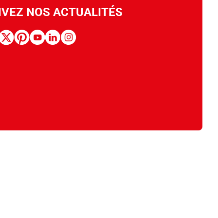
IVEZ NOS ACTUALITÉS
book
x
pinterest
youtube
linkedin
instagram