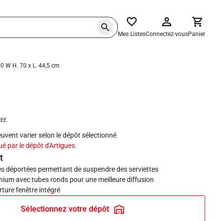
Mes Listes
Connectez-vous
Panier
50 W H. 70 x L. 44,5 cm
haits
EEE
peuvent varier selon le dépôt sélectionné
ué par le dépôt d'Artigues.
t
es déportées permettant de suspendre des serviettes
nium avec tubes ronds pour une meilleure diffusion
ture fenêtre intégré
Sélectionnez votre dépôt