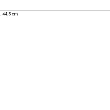
L. 44,5 cm
NOS ENGAGEMENTS ET
P
EXPERTISE
Rejoignez-nous
Nos engagements
Fondation Brico Dépôt
Rapport RSE Brico Dépôt
Plan de vigilance
Rappel produits
Notices
Glossaire des normes