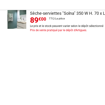
Sèche-serviettes "Solna" 350 W H. 70 x 
89
€00
TTC/La pièce
Le prix et le stock peuvent varier selon le dépôt sélectionné
Prix de vente pratiqué par le dépôt d'Artigues.
INFORMATIONS LÉGALES
Mentions légales
CGV
Exercer mon droit de rétractation
CGU carte client
Conditions des offres
Politique de protection des données
Politique cookies
Gérer mes préférences de cookies
Newsletter : se désinscrire
Formulaire d'exercice de droits