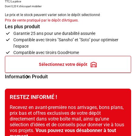
TTC/La pièce
Dont 0,20 € d'éco-part mobilier
Le prix et le stock peuvent varier selon le dépôt sélectionné
Prix de vente pratiqué par le dépôt d'Artigues.
Les plus produit
Garantie 25 ans pour une durabilité assurée
Compatible avec tiroirs "Sansho" et "Soto" pour optimiser
l’espace
Compatible avec tiroirs GoodHome
Sélectionnez votre dépôt
Information Produit
RESTEZ INFORMÉ !
Recevez en avant-première nos arrivages, bons plans,
prix bas et offres exclusives de votre dépôt
directement dans votre boîte mail, ainsi qu’une
sélection d’idées et de conseils pour donner vie à tous
vos projets.
Vous pouvez vous désabonner à tout