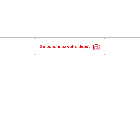
Sélectionnez votre dépôt
INFORMATIONS LÉGALES
NOS ENGAGEMENTS ET EXPERTISE