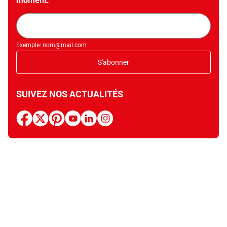
moment.
Adresse
mail
Exemple: nom@mail.com
S'abonner
SUIVEZ NOS ACTUALITÉS
facebook
x
pinterest
youtube
linkedin
instagram