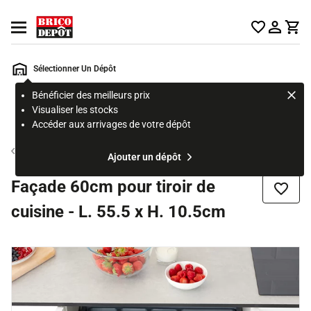
Accueil Brico Dépôt
Ouvrir le menu
Sélectionner Un Dépôt
Bénéficier des meilleurs prix
Rechercher
Visualiser les stocks
un
Accéder aux arrivages de votre dépôt
produit,
ou
Tiroir cuisine
Ajouter un dépôt
une
page
Façade 60cm pour tiroir de
Ajouter
cuisine - L. 55.5 x H. 10.5cm