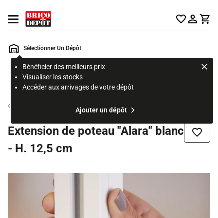
Accueil Brico Dépôt
Ouvrir le menu
Sélectionner Un Dépôt
Bénéficier des meilleurs prix
Rechercher
Visualiser les stocks
un
Accéder aux arrivages de votre dépôt
produit,
ou
Cloison amovible modulaire
Ajouter un dépôt
une
page
Extension de poteau "Alara" blanc
Ajouter
- H. 12,5 cm