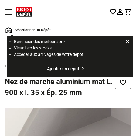
Accueil Brico Dépôt
Ouvrir le menu
Sélectionner Un Dépôt
Bénéficier des meilleurs prix
Rechercher
Visualiser les stocks
un
Accéder aux arrivages de votre dépôt
produit,
ou
Barre de seuil
Ajouter un dépôt
une
page
Nez de marche aluminium mat L.
Ajouter
900 x l. 35 x Ép. 25 mm