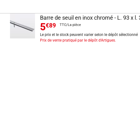
Barre de seuil en inox chromé - L. 93 x l.
5
€89
TTC/La pièce
Le prix et le stock peuvent varier selon le dépôt sélectionné
Prix de vente pratiqué par le dépôt d'Artigues.
INFORMATIONS LÉGALES
Mentions légales
CGV
Exercer mon droit de rétractation
CGU carte client
Conditions des offres
Politique de protection des données
Politique cookies
Gérer mes préférences de cookies
Newsletter : se désinscrire
Formulaire d'exercice de droits