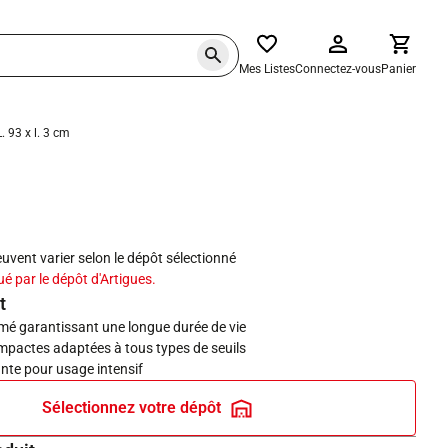
Mes Listes
Connectez-vous
Panier
. 93 x l. 3 cm
haits
peuvent varier selon le dépôt sélectionné
ué par le dépôt d'Artigues.
t
omé garantissant une longue durée de vie
pactes adaptées à tous types de seuils
ante pour usage intensif
Sélectionnez votre dépôt