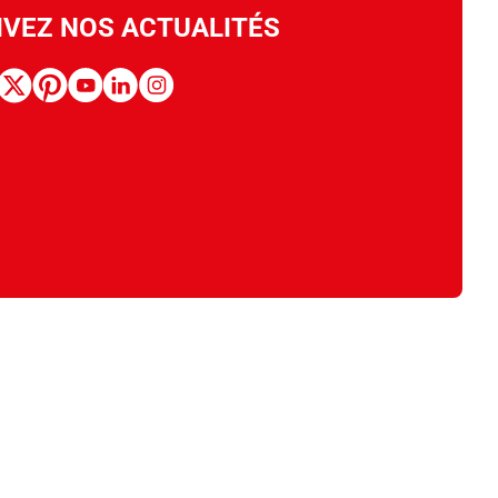
IVEZ NOS ACTUALITÉS
book
x
pinterest
youtube
linkedin
instagram