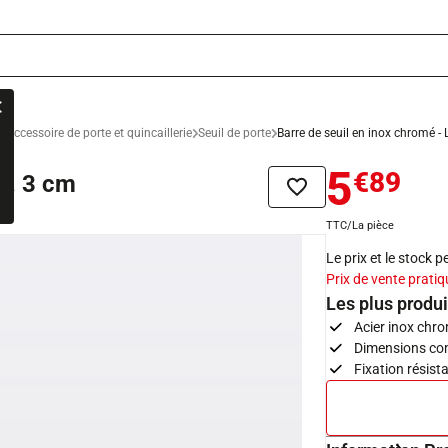
Accessoire de porte et quincaillerie
Seuil de porte
Barre de seuil en inox chromé - L
5
€89
 l. 3 cm
Ajouter à la liste de sou
TTC/La pièce
Le prix et le stock 
Prix de vente pratiq
Les plus produi
Acier inox chr
Dimensions com
Fixation résist