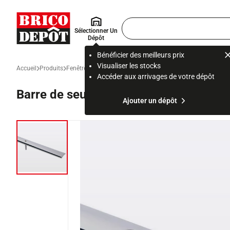
Accueil Brico Dépôt
Rechercher
Sélectionner Un
un
Dépôt
produit,
ou
Bénéficier des meilleurs prix
une
Visualiser les stocks
Accueil
Produits
Fenêtre, porte et escalier
Porte d'entrée, intérieure et garage
page
Accéder aux arrivages de votre dépôt
Barre de seuil en inox chromé - L. 93 x
Ajouter un dépôt