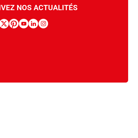
IVEZ NOS ACTUALITÉS
book
x
pinterest
youtube
linkedin
instagram