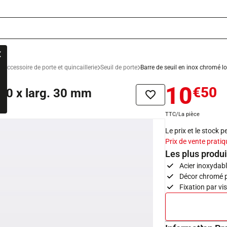
Accessoire de porte et quincaillerie
Seuil de porte
Barre de seuil en inox chromé l
10
€50
800 x larg. 30 mm
Ajouter à la liste de sou
TTC/La pièce
Le prix et le stock 
Prix de vente pratiq
Les plus produi
Acier inoxydab
Décor chromé p
Fixation par vis