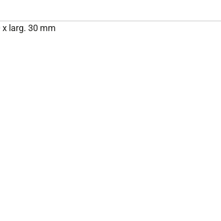
0 x larg. 30 mm
NOS ENGAGEMENTS ET
P
EXPERTISE
Rejoignez-nous
Nos engagements
Fondation Brico Dépôt
Rapport RSE Brico Dépôt
Plan de vigilance
Rappel produits
Notices
Glossaire des normes