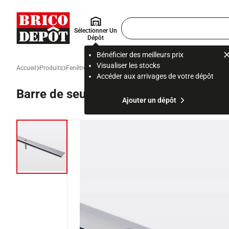
Accueil Brico Dépôt
Rechercher
Sélectionner Un
un
Dépôt
produit,
ou
Bénéficier des meilleurs prix
une
Visualiser les stocks
Accueil
Produits
Fenêtre, porte et escalier
Porte d'entrée, intérieure et garage
page
Accéder aux arrivages de votre dépôt
Barre de seuil en inox chromé long. 1
Ajouter un dépôt