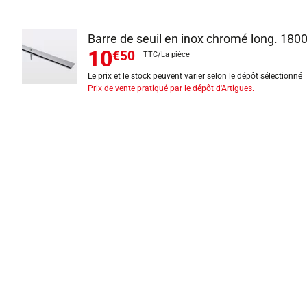
Barre de seuil en inox chromé long. 180
10
€50
TTC/La pièce
Le prix et le stock peuvent varier selon le dépôt sélectionné
Prix de vente pratiqué par le dépôt d'Artigues.
INFORMATIONS LÉGALES
Mentions légales
CGV
Exercer mon droit de rétractation
CGU carte client
Conditions des offres
Politique de protection des données
Politique cookies
Gérer mes préférences de cookies
Newsletter : se désinscrire
Formulaire d'exercice de droits