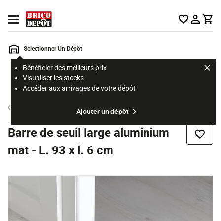
Accueil Brico Dépôt
Ouvrir le menu
Sélectionner Un Dépôt
Bénéficier des meilleurs prix
Rechercher
Visualiser les stocks
un
Accéder aux arrivages de votre dépôt
produit,
ou
Seuil de porte
Ajouter un dépôt
une
page
Barre de seuil large aluminium
Ajouter
mat - L. 93 x l. 6 cm