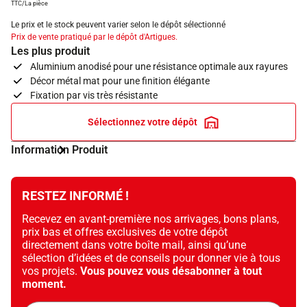
TTC/La pièce
Le prix et le stock peuvent varier selon le dépôt sélectionné
Prix de vente pratiqué par le dépôt d'Artigues.
Les plus produit
Aluminium anodisé pour une résistance optimale aux rayures
Décor métal mat pour une finition élégante
Fixation par vis très résistante
Sélectionnez votre dépôt
Information Produit
RESTEZ INFORMÉ !
Recevez en avant-première nos arrivages, bons plans,
prix bas et offres exclusives de votre dépôt
directement dans votre boîte mail, ainsi qu’une
sélection d’idées et de conseils pour donner vie à tous
vos projets.
Vous pouvez vous désabonner à tout
moment.