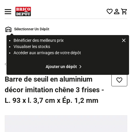
Accueil Brico Dépôt
Ouvrir le menu
Sélectionner Un Dépôt
Bénéficier des meilleurs prix
Rechercher
Visualiser les stocks
un
Accéder aux arrivages de votre dépôt
produit,
ou
Seuil de porte
Ajouter un dépôt
une
page
Barre de seuil en aluminium
Ajouter
décor imitation chêne 3 frises -
L. 93 x l. 3,7 cm x Ép. 1,2 mm