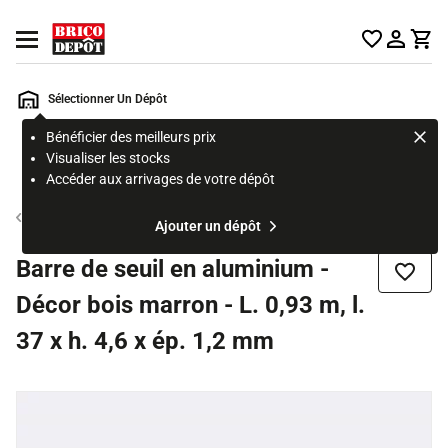
Accueil Brico Dépôt
Ouvrir le menu
Sélectionner Un Dépôt
Bénéficier des meilleurs prix
Rechercher
Visualiser les stocks
un
Accéder aux arrivages de votre dépôt
produit,
ou
Seuil de porte
Ajouter un dépôt
une
page
Barre de seuil en aluminium -
Ajouter
Décor bois marron - L. 0,93 m, l.
37 x h. 4,6 x ép. 1,2 mm