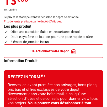
13
TTC/La pièce
Le prix et le stock peuvent varier selon le dépôt sélectionné
Prix de vente pratiqué par le dépôt d'Artigues.
Les plus produit
Offre une transition fluide entre surfaces de sol.
Double système de fixation pour une pose rapide et sûre
Élément de jonction inclus
Sélectionnez votre dépôt
Information Produit
RESTEZ INFORMÉ !
Recevez en avant-première nos arrivages, bons plans,
prix bas et offres exclusives de votre dépôt
directement dans votre boîte mail, ainsi qu’une
sélection d’idées et de conseils pour donner vie à tous
vos projets.
Vous pouvez vous désabonner à tout