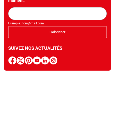
moment.
Adresse
mail
Exemple: nom@mail.com
S'abonner
SUIVEZ NOS ACTUALITÉS
facebook
x
pinterest
youtube
linkedin
instagram