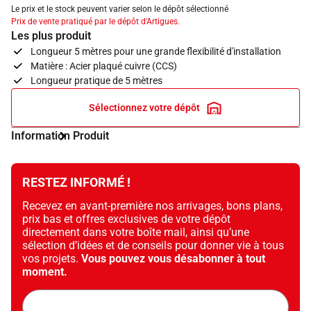
Le prix et le stock peuvent varier selon le dépôt sélectionné
Prix de vente pratiqué par le dépôt d'Artigues.
Les plus produit
Longueur 5 mètres pour une grande flexibilité d'installation
Matière : Acier plaqué cuivre (CCS)
Longueur pratique de 5 mètres
Sélectionnez votre dépôt
Information Produit
RESTEZ INFORMÉ !
Recevez en avant-première nos arrivages, bons plans,
prix bas et offres exclusives de votre dépôt
directement dans votre boîte mail, ainsi qu’une
sélection d’idées et de conseils pour donner vie à tous
vos projets.
Vous pouvez vous désabonner à tout
moment.
Adresse
mail