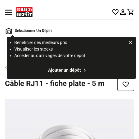
Accueil Brico Dépôt
Ouvrir le menu
Sélectionner Un Dépôt
Bénéficier des meilleurs prix
Rechercher
Visualiser les stocks
un
Accéder aux arrivages de votre dépôt
produit,
ou
Connectique TV et informatique
Ajouter un dépôt
une
page
Câble RJ11 - fiche plate - 5 m
Ajouter