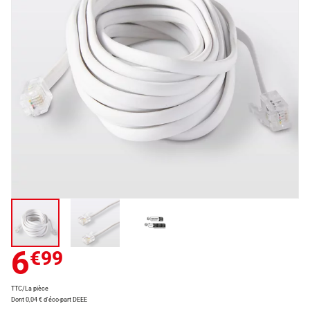
6
€99
TTC/La pièce
Dont 0,04 € d'éco-part DEEE