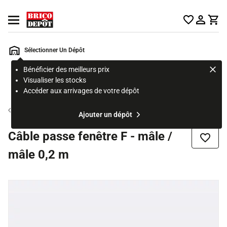
Accueil Brico Dépôt
Ouvrir le menu
Sélectionner Un Dépôt
Bénéficier des meilleurs prix
Rechercher
Visualiser les stocks
un
Accéder aux arrivages de votre dépôt
produit,
ou
Connectique TV et informatique
Ajouter un dépôt
une
page
Câble passe fenêtre F - mâle /
Ajouter
mâle 0,2 m