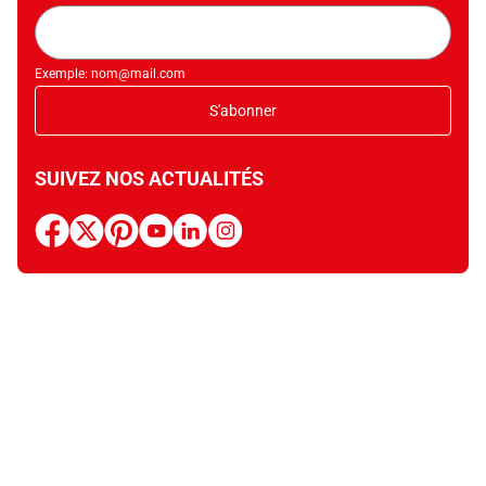
Adresse
mail
Exemple: nom@mail.com
S'abonner
SUIVEZ NOS ACTUALITÉS
facebook
x
pinterest
youtube
linkedin
instagram