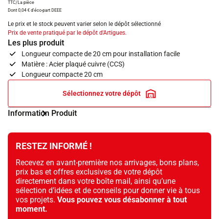
TTC/La pièce
Dont 0,04 € d'éco-part DEEE
Le prix et le stock peuvent varier selon le dépôt sélectionné
Prix de vente pratiqué par le dépôt d'Artigues.
Les plus produit
Longueur compacte de 20 cm pour installation facile
Matière : Acier plaqué cuivre (CCS)
Longueur compacte 20 cm
Sélectionnez votre dépôt
Information Produit
RESTEZ INFORMÉ !
Recevez en avant-première nos arrivages, bons plans,
prix bas et offres exclusives de votre dépôt
directement dans votre boîte mail, ainsi qu’une
sélection d’idées et de conseils pour donner vie à tous
vos projets.
Vous pouvez vous désabonner à tout
moment.