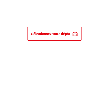
Sélectionnez votre dépôt
INFORMATIONS LÉGALES
NOS ENGAGEMENTS ET EXPERTISE