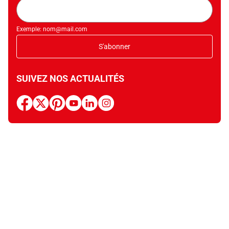
Adresse
mail
Exemple: nom@mail.com
S'abonner
SUIVEZ NOS ACTUALITÉS
facebook
x
pinterest
youtube
linkedin
instagram