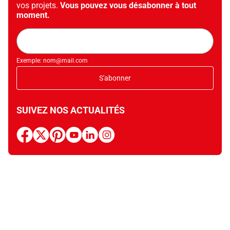
vos projets.
Vous pouvez vous désabonner à tout
moment.
Adresse
mail
Exemple: nom@mail.com
S'abonner
SUIVEZ NOS ACTUALITÉS
facebook
x
pinterest
youtube
linkedin
instagram