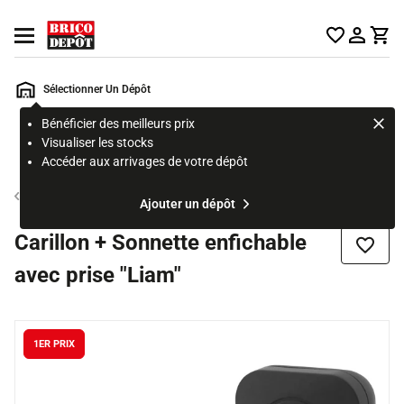
Accueil Brico Dépôt
Ouvrir le menu
Sélectionner Un Dépôt
Bénéficier des meilleurs prix
Rechercher
Visualiser les stocks
un
Accéder aux arrivages de votre dépôt
produit,
ou
Sonnette porte entrée
Ajouter un dépôt
une
page
Carillon + Sonnette enfichable
Ajouter
avec prise "Liam"
1ER PRIX