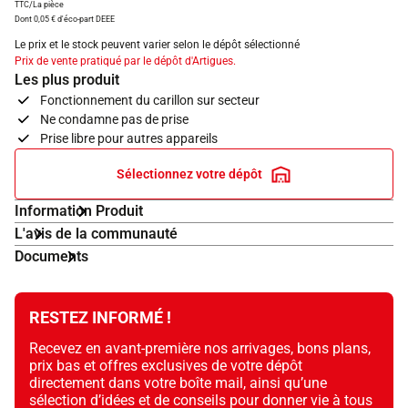
TTC/La pièce
Dont 0,05 € d'éco-part DEEE
Le prix et le stock peuvent varier selon le dépôt sélectionné
Prix de vente pratiqué par le dépôt d'Artigues.
Les plus produit
Fonctionnement du carillon sur secteur
Ne condamne pas de prise
Prise libre pour autres appareils
Sélectionnez votre dépôt
Information Produit
L'avis de la communauté
Documents
RESTEZ INFORMÉ !
Recevez en avant-première nos arrivages, bons plans,
prix bas et offres exclusives de votre dépôt
directement dans votre boîte mail, ainsi qu’une
sélection d’idées et de conseils pour donner vie à tous