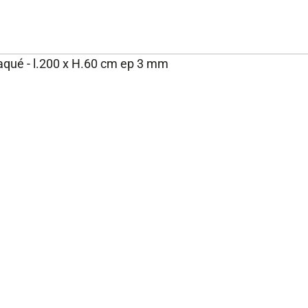
laqué - l.200 x H.60 cm ep 3 mm
NOS ENGAGEMENTS ET
P
EXPERTISE
Rejoignez-nous
Nos engagements
Fondation Brico Dépôt
Rapport RSE Brico Dépôt
Plan de vigilance
Rappel produits