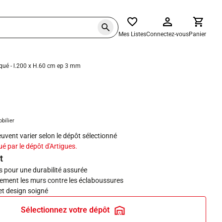
Mes Listes
Connectez-vous
Panier
aqué - l.200 x H.60 cm ep 3 mm
haits
obilier
peuvent varier selon le dépôt sélectionné
ué par le dépôt d'Artigues.
t
s pour une durabilité assurée
cement les murs contre les éclaboussures
et design soigné
Sélectionnez votre dépôt