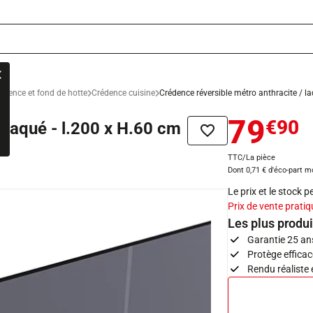
édence et fond de hotte
Crédence cuisine
Crédence réversible métro anthracite / l
79
€90
 laqué - l.200 x H.60 cm
Ajouter à la liste de sou
TTC/La pièce
Dont 0,71 € d'éco-part m
Le prix et le stock 
Prix de vente pratiq
Les plus produi
Garantie 25 an
Protège effica
Rendu réaliste 