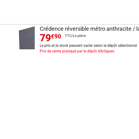
Crédence réversible métro anthracite / 
79
€90
TTC/La pièce
Le prix et le stock peuvent varier selon le dépôt sélectionné
Prix de vente pratiqué par le dépôt d'Artigues.
INFORMATIONS LÉGALES
Mentions légales
CGV
Exercer mon droit de rétractation
CGU carte client
Conditions des offres
Politique de protection des données
Politique cookies
Gérer mes préférences de cookies