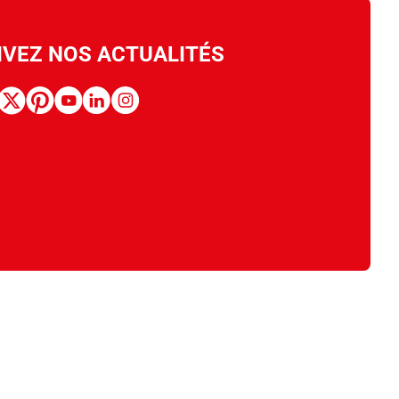
IVEZ NOS ACTUALITÉS
book
x
pinterest
youtube
linkedin
instagram