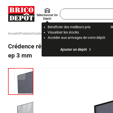
Accueil Brico Dépôt
Rechercher
Sélectionner Un
un
Dépôt
produit,
ou
Bénéficier des meilleurs prix
une
Visualiser les stocks
Accueil
Produits
Cuisine
Meuble et aménagement de cuisine sur mesure
Cr
page
Accéder aux arrivages de votre dépôt
Crédence réversible métro anthracite /
Ajouter un dépôt
ep 3 mm
Diapositive précédente