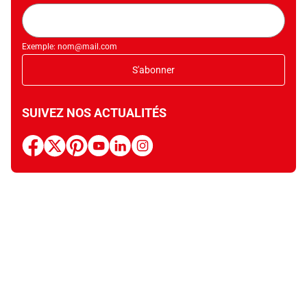
Adresse
mail
Exemple: nom@mail.com
S'abonner
SUIVEZ NOS ACTUALITÉS
facebook
x
pinterest
youtube
linkedin
instagram