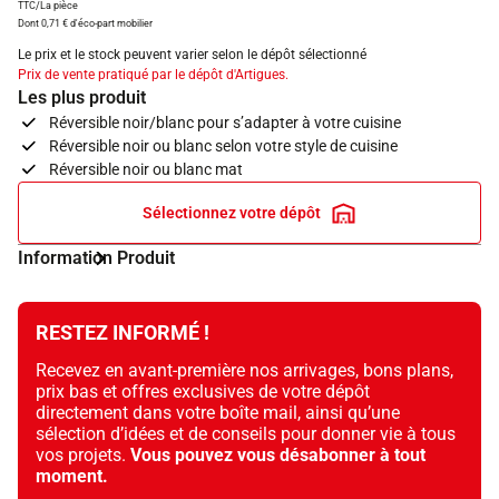
TTC/La pièce
Dont 0,71 € d'éco-part mobilier
Le prix et le stock peuvent varier selon le dépôt sélectionné
Prix de vente pratiqué par le dépôt d'Artigues.
Les plus produit
Réversible noir/blanc pour s’adapter à votre cuisine
Réversible noir ou blanc selon votre style de cuisine
Réversible noir ou blanc mat
Sélectionnez votre dépôt
Information Produit
RESTEZ INFORMÉ !
Recevez en avant-première nos arrivages, bons plans,
prix bas et offres exclusives de votre dépôt
directement dans votre boîte mail, ainsi qu’une
sélection d’idées et de conseils pour donner vie à tous
vos projets.
Vous pouvez vous désabonner à tout
moment.