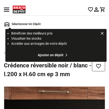
Accueil Brico Dépôt
Ouvrir le menu
Sélectionner Un Dépôt
Bénéficier des meilleurs prix
Rechercher
Visualiser les stocks
un
Accéder aux arrivages de votre dépôt
produit,
ou
Crédence cuisine
Ajouter un dépôt
une
page
Crédence réversible noir / blanc -
Ajouter
l.200 x H.60 cm ep 3 mm