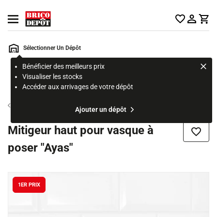
Accueil Brico Dépôt
Ouvrir le menu
Sélectionner Un Dépôt
Bénéficier des meilleurs prix
Rechercher
Visualiser les stocks
un
Accéder aux arrivages de votre dépôt
produit,
ou
Robinet lavabo
Ajouter un dépôt
une
page
Mitigeur haut pour vasque à
Ajouter
poser "Ayas"
1ER PRIX