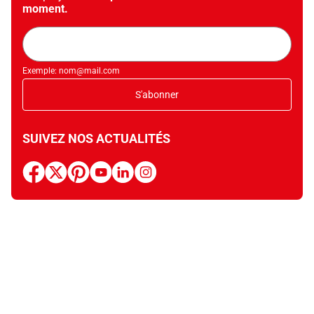
moment.
Adresse
mail
Exemple: nom@mail.com
S'abonner
SUIVEZ NOS ACTUALITÉS
facebook
x
pinterest
youtube
linkedin
instagram