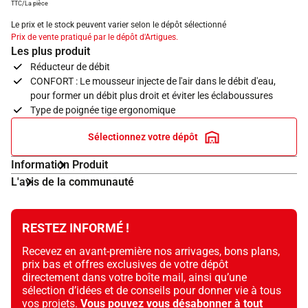
TTC/La pièce
Le prix et le stock peuvent varier selon le dépôt sélectionné
Prix de vente pratiqué par le dépôt d'Artigues.
Les plus produit
Réducteur de débit
CONFORT : Le mousseur injecte de l'air dans le débit d'eau,
pour former un débit plus droit et éviter les éclaboussures
Type de poignée tige ergonomique
Sélectionnez votre dépôt
Information Produit
L'avis de la communauté
RESTEZ INFORMÉ !
Recevez en avant-première nos arrivages, bons plans,
prix bas et offres exclusives de votre dépôt
directement dans votre boîte mail, ainsi qu’une
sélection d’idées et de conseils pour donner vie à tous
vos projets.
Vous pouvez vous désabonner à tout