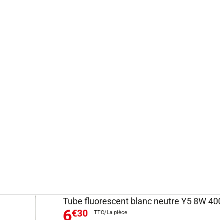
Tube fluorescent blanc neutre Y5 8W 4
6
€30
TTC/La pièce