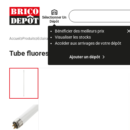
Accueil Brico Dépôt
Rechercher
Sélectionner Un
un
Dépôt
produit,
ou
Bénéficier des meilleurs prix
une
Visualiser les stocks
Accueil
Produits
Eclairage
Eclairage intérieur et de chantier
Eclairage techn
page
Accéder aux arrivages de votre dépôt
Tube fluorescent blanc neutre Y5 8W
Ajouter un dépôt