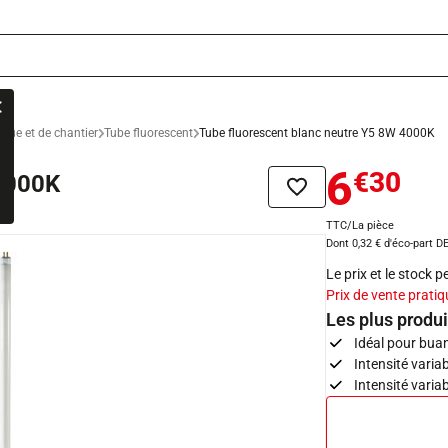
ique et de chantier
Tube fluorescent
Tube fluorescent blanc neutre Y5 8W 4000K
6
€30
 4000K
Ajouter à la liste de sou
TTC/La pièce
Dont 0,32 € d'éco-part D
Le prix et le stock 
Prix de vente pratiq
Les plus produi
Idéal pour buan
Intensité varia
Intensité varia