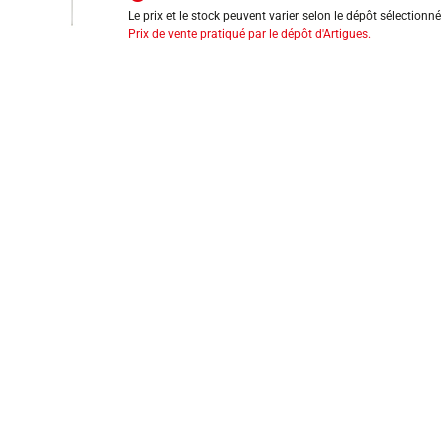
Le prix et le stock peuvent varier selon le dépôt sélectionné
Prix de vente pratiqué par le dépôt d'Artigues.
INFORMATIONS LÉGALES
Mentions légales
CGV
Exercer mon droit de rétractation
CGU carte client
Conditions des offres
Politique de protection des données
Politique cookies
Gérer mes préférences de cookies
Newsletter : se désinscrire
Formulaire d'exercice de droits
Indice de réparabilité
Déclarations de performance
Fiches de données de sécurité
Fiches qualité et caractéristiques environnementales