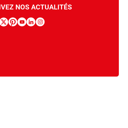
IVEZ NOS ACTUALITÉS
book
x
pinterest
youtube
linkedin
instagram