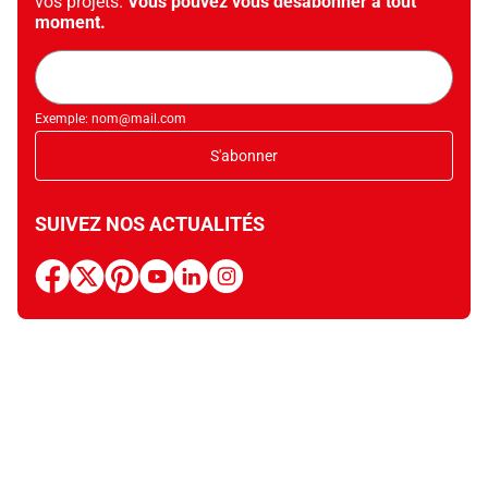
vos projets.
Vous pouvez vous désabonner à tout
moment.
Adresse
mail
Exemple: nom@mail.com
S'abonner
SUIVEZ NOS ACTUALITÉS
facebook
x
pinterest
youtube
linkedin
instagram