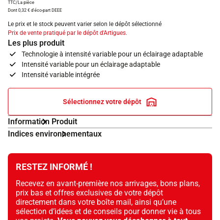
TTC/La pièce
Dont 0,32 € d'éco-part DEEE
Le prix et le stock peuvent varier selon le dépôt sélectionné
Prix de vente pratiqué par le dépôt d'Artigues.
Les plus produit
Technologie à intensité variable pour un éclairage adaptable
Intensité variable pour un éclairage adaptable
Intensité variable intégrée
Classe d'efficacité énergétique G (G à A)
Sélectionnez votre dépôt
Information Produit
Indices environnementaux
RESTEZ INFORMÉ !
Recevez en avant-première nos arrivages, bons plans,
prix bas et offres exclusives de votre dépôt
directement dans votre boîte mail, ainsi qu’une
sélection d’idées et de conseils pour donner vie à tous