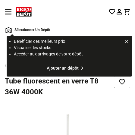
Accueil Brico Dépôt
Ouvrir le menu
Sélectionner Un Dépôt
Bénéficier des meilleurs prix
Rechercher
Visualiser les stocks
un
Accéder aux arrivages de votre dépôt
produit,
ou
Tube fluorescent
Ajouter un dépôt
une
page
Tube fluorescent en verre T8
Ajouter
36W 4000K