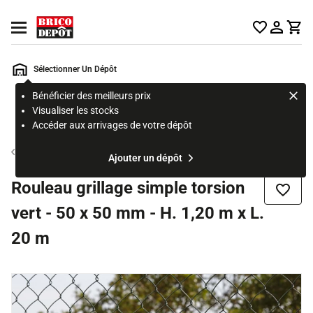
Accueil Brico Dépôt
Ouvrir le menu
Sélectionner Un Dépôt
Bénéficier des meilleurs prix
Rechercher
Visualiser les stocks
un
Accéder aux arrivages de votre dépôt
produit,
ou
Grillage
Ajouter un dépôt
une
page
Rouleau grillage simple torsion
Ajouter
vert - 50 x 50 mm - H. 1,20 m x L.
20 m