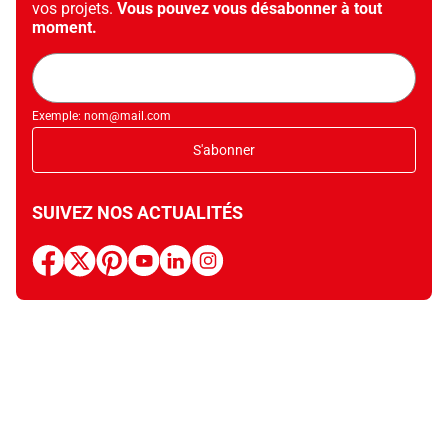
vos projets.
Vous pouvez vous désabonner à tout
moment.
Adresse
mail
Exemple: nom@mail.com
S'abonner
SUIVEZ NOS ACTUALITÉS
facebook
x
pinterest
youtube
linkedin
instagram