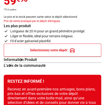
59
TTC/La pièce
Le prix et le stock peuvent varier selon le dépôt sélectionné
Prix de vente pratiqué par le dépôt d'Artigues.
Les plus produit
Longueur de 20 m pour un grand périmètre protégé.
Léger et flexible, idéal pour terrains inégaux.
Fil d’acier galvanisé plastifié
Sélectionnez votre dépôt
Information Produit
L'avis de la communauté
RESTEZ INFORMÉ !
Recevez en avant-première nos arrivages, bons plans,
prix bas et offres exclusives de votre dépôt
directement dans votre boîte mail, ainsi qu’une
sélection d’idées et de conseils pour donner vie à tous