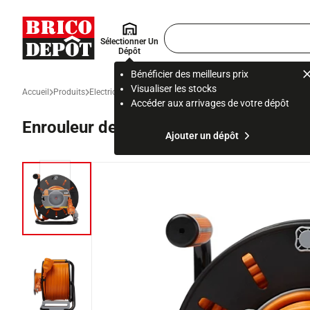
Accueil Brico Dépôt
Rechercher
Sélectionner Un
un
Dépôt
produit,
ou
Bénéficier des meilleurs prix
une
Visualiser les stocks
Accueil
Produits
Electricité
Électricité du quotidien
Multiprise et rallonge
En
page
Accéder aux arrivages de votre dépôt
Enrouleur de jardin 50 m (47 + 3 m) N
Ajouter un dépôt
Diapositive précédente