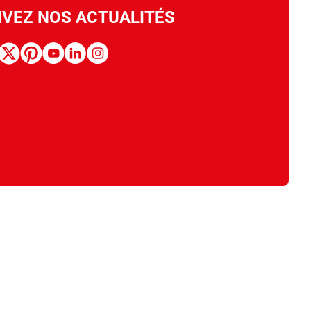
IVEZ NOS ACTUALITÉS
book
x
pinterest
youtube
linkedin
instagram