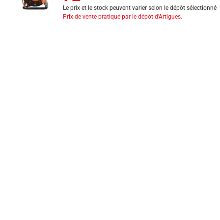
Le prix et le stock peuvent varier selon le dépôt sélectionné
Prix de vente pratiqué par le dépôt d'Artigues.
INFORMATIONS LÉGALES
Mentions légales
CGV
Exercer mon droit de rétractation
CGU carte client
Conditions des offres
Politique de protection des données
Politique cookies
Gérer mes préférences de cookies
Newsletter : se désinscrire
Formulaire d'exercice de droits
Indice de réparabilité
Déclarations de performance
Fiches de données de sécurité
Fiches qualité et caractéristiques environnementales