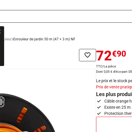
rouleur
Enrouleur de jardin 50 m (47 + 3 m) NF
72
€90
F
Ajouter à la liste de sou
TTC/La pièce
Dont 0,05 € d'éco-part D
Le prix et le stock 
Prix de vente pratiq
Les plus produi
Câble orange ha
Existe en 25 m
Protection the