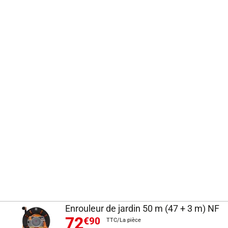
Enrouleur de jardin 50 m (47 + 3 m) NF
72
€90
TTC/La pièce