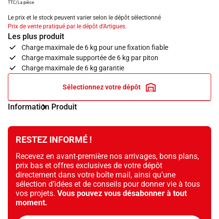
TTC/La pièce
Le prix et le stock peuvent varier selon le dépôt sélectionné
Prix de vente pratiqué par le dépôt d'Artigues.
Les plus produit
Charge maximale de 6 kg pour une fixation fiable
Charge maximale supportée de 6 kg par piton
Charge maximale de 6 kg garantie
Sélectionnez votre dépôt
Information Produit
RESTEZ INFORMÉ !
Recevez en avant-première nos arrivages, bons plans,
prix bas et offres exclusives de votre dépôt
directement dans votre boîte mail, ainsi qu’une
sélection d’idées et de conseils pour donner vie à tous
vos projets.
Vous pouvez vous désabonner à tout
moment.