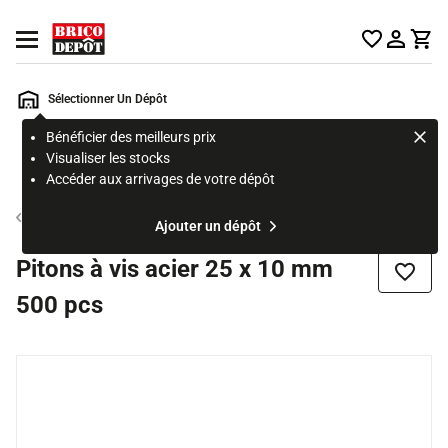
Accueil Brico Dépôt
Ouvrir le menu
Sélectionner Un Dépôt
Bénéficier des meilleurs prix
Rechercher
Visualiser les stocks
un
Accéder aux arrivages de votre dépôt
produit,
ou
Assemblage et fixations
Ajouter un dépôt
une
page
Pitons à vis acier 25 x 10 mm
Ajouter
500 pcs