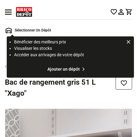
Accueil Brico Dépôt
Ouvrir le menu
Sélectionner Un Dépôt
Bénéficier des meilleurs prix
Rechercher
Visualiser les stocks
un
Accéder aux arrivages de votre dépôt
produit,
ou
Bac et coffre de rangement
Ajouter un dépôt
une
page
Bac de rangement gris 51 L
Ajouter
"Xago"