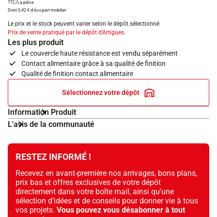
TTC/La pièce
Dont 0,42 € d'éco-part mobilier
Le prix et le stock peuvent varier selon le dépôt sélectionné
Prix de vente pratiqué par le dépôt d'Artigues.
Les plus produit
Le couvercle haute résistance est vendu séparément
Contact alimentaire grâce à sa qualité de finition
Qualité de finition contact alimentaire
Sélectionnez votre dépôt
Information Produit
L'avis de la communauté
RESTEZ INFORMÉ !
Recevez en avant-première nos arrivages, bons plans,
prix bas et offres exclusives de votre dépôt
directement dans votre boîte mail, ainsi qu’une
sélection d’idées et de conseils pour donner vie à tous
vos projets.
Vous pouvez vous désabonner à tout