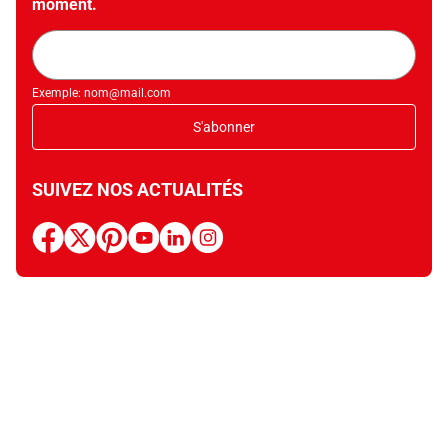
moment.
Adresse
mail
Exemple: nom@mail.com
S'abonner
SUIVEZ NOS ACTUALITÉS
facebook
x
pinterest
youtube
linkedin
instagram