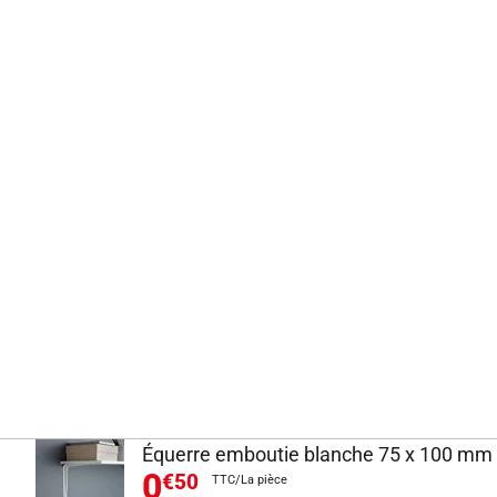
Équerre emboutie blanche 75 x 100 mm
0
€50
TTC/La pièce