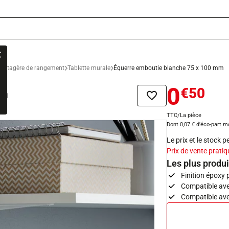
n
Etagère de rangement
Tablette murale
Équerre emboutie blanche 75 x 100 mm
0
€50
mm
Ajouter à la liste de sou
TTC/La pièce
Dont 0,07 € d'éco-part m
Le prix et le stock 
Prix de vente pratiq
Les plus produi
Finition époxy 
Compatible ave
Compatible ave