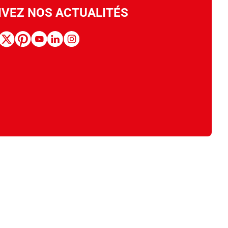
IVEZ NOS ACTUALITÉS
book
x
pinterest
youtube
linkedin
instagram