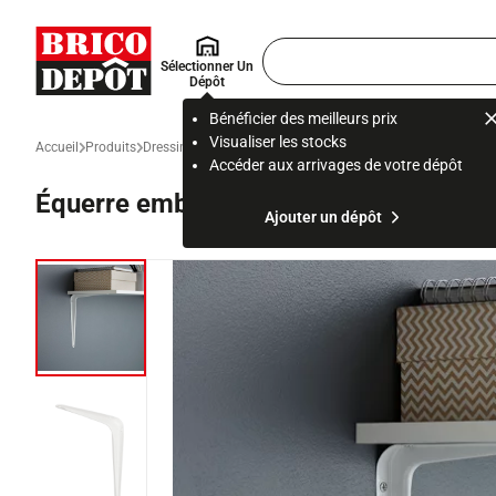
Accueil Brico Dépôt
Rechercher
Sélectionner Un
un
Dépôt
produit,
ou
Bénéficier des meilleurs prix
une
Visualiser les stocks
Accueil
Produits
Dressing et rangement
Rangement, étagère et organisatio
page
Accéder aux arrivages de votre dépôt
Équerre emboutie blanche 75 x 100 
Ajouter un dépôt