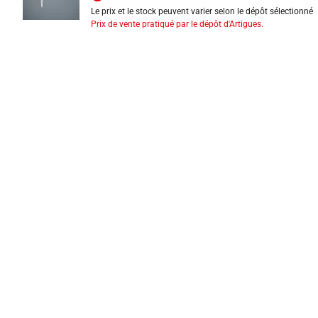
Le prix et le stock peuvent varier selon le dépôt sélectionné
Prix de vente pratiqué par le dépôt d'Artigues.
INFORMATIONS LÉGALES
Mentions légales
CGV
Exercer mon droit de rétractation
CGU carte client
Conditions des offres
Politique de protection des données
Politique cookies
Gérer mes préférences de cookies
Newsletter : se désinscrire
Formulaire d'exercice de droits
Indice de réparabilité
Déclarations de performance
Fiches de données de sécurité
Fiches qualité et caractéristiques environnementales