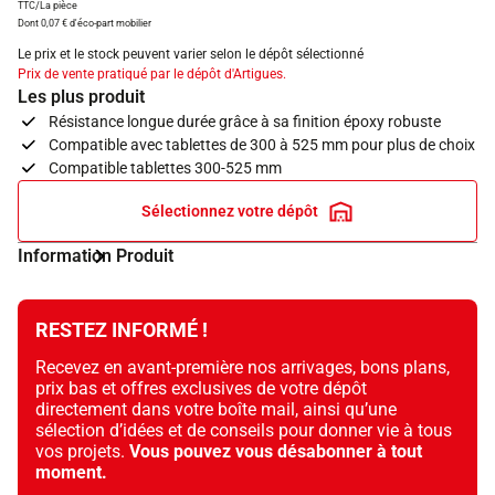
TTC/La pièce
Dont 0,07 € d'éco-part mobilier
Le prix et le stock peuvent varier selon le dépôt sélectionné
Prix de vente pratiqué par le dépôt d'Artigues.
Les plus produit
Résistance longue durée grâce à sa finition époxy robuste
Compatible avec tablettes de 300 à 525 mm pour plus de choix
Compatible tablettes 300-525 mm
Sélectionnez votre dépôt
Information Produit
RESTEZ INFORMÉ !
Recevez en avant-première nos arrivages, bons plans,
prix bas et offres exclusives de votre dépôt
directement dans votre boîte mail, ainsi qu’une
sélection d’idées et de conseils pour donner vie à tous
vos projets.
Vous pouvez vous désabonner à tout
moment.