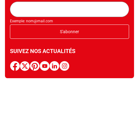
Adresse
mail
Exemple: nom@mail.com
S'abonner
SUIVEZ NOS ACTUALITÉS
facebook
x
pinterest
youtube
linkedin
instagram