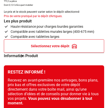
TTC/La pièce
Dont 0,12 € d'éco-part mobilier
Le prix et le stock peuvent varier selon le dépôt sélectionné
Prix de vente pratiqué par le dépôt d'Artigues.
Les plus produit
Haute résistance pour charges lourdes garanties
Compatible avec tablettes murales larges (400-675 mm)
Compatible avec tablettes larges
Sélectionnez votre dépôt
Information Produit
RESTEZ INFORMÉ !
Recevez en avant-première nos arrivages, bons plans,
prix bas et offres exclusives de votre dépôt
directement dans votre boîte mail, ainsi qu’une
sélection d’idées et de conseils pour donner vie à tous
vos projets.
Vous pouvez vous désabonner à tout
moment.