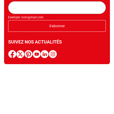
Adresse
mail
Exemple: nom@mail.com
S'abonner
SUIVEZ NOS ACTUALITÉS
facebook
x
pinterest
youtube
linkedin
instagram