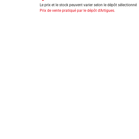
Le prix et le stock peuvent varier selon le dépôt sélectionné
Prix de vente pratiqué par le dépôt d'Artigues.
INFORMATIONS LÉGALES
Mentions légales
CGV
Exercer mon droit de rétractation
CGU carte client
Conditions des offres
Politique de protection des données
Politique cookies
Gérer mes préférences de cookies
Newsletter : se désinscrire
Formulaire d'exercice de droits
Indice de réparabilité
Déclarations de performance
Fiches de données de sécurité
Fiches qualité et caractéristiques environnementales