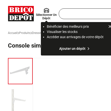
Accueil Brico Dépôt
Rechercher
Sélectionner Un
un
Dépôt
produit,
ou
Bénéficier des meilleurs prix
une
Visualiser les stocks
Accueil
Produits
Dressing et rangement
Rangement, étagère et organisatio
page
Accéder aux arrivages de votre dépôt
Console simple 20 cm blanc "Lony"
Ajouter un dépôt