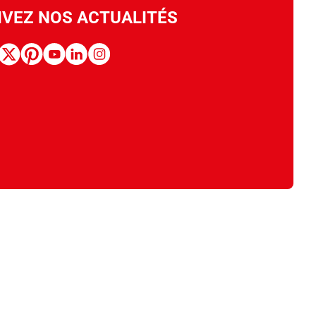
IVEZ NOS ACTUALITÉS
book
x
pinterest
youtube
linkedin
instagram