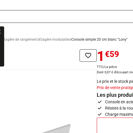
n
Etagère de rangement
Etagère modulable
Console simple 20 cm blanc "Lony"
1
€59
Ajouter à la liste de sou
TTC/La pièce
Dont 0,07 € d'éco-part m
Le prix et le stock 
Prix de vente pratiq
Les plus produi
Console en aci
Résiste à la rou
Charge maximal