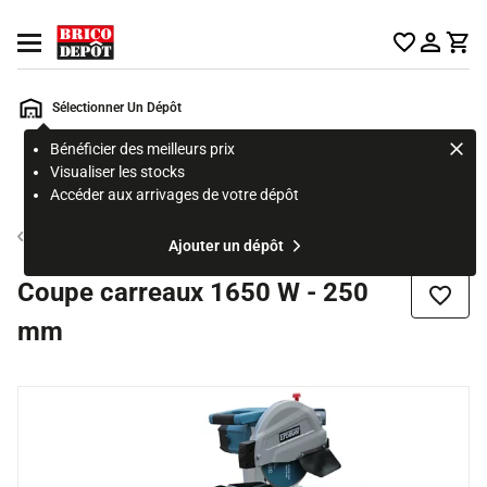
Accueil Brico Dépôt
Ouvrir le menu
Sélectionner Un Dépôt
Bénéficier des meilleurs prix
Rechercher
Visualiser les stocks
un
Accéder aux arrivages de votre dépôt
produit,
ou
Outil du carreleur
Ajouter un dépôt
une
page
Coupe carreaux 1650 W - 250
Ajouter
mm