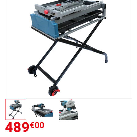
489
€00