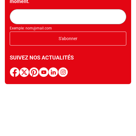
moment.
Adresse
mail
Exemple: nom@mail.com
S'abonner
SUIVEZ NOS ACTUALITÉS
facebook
x
pinterest
youtube
linkedin
instagram