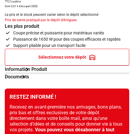
TTC/La pièce
Dont 0,61 € d'éco-part DEEE
Le prix et le stock peuvent varier selon le dépôt sélectionné
Prix de vente pratiqué par le dépôt d'Artigues.
Les plus produit
Coupe précise et puissante pour matériaux variés
Puissance de 1650 W pour des coupes efficaces et rapides
Support pliable pour un transport facile
Sélectionnez votre dépôt
Information Produit
Documents
RESTEZ INFORMÉ !
Recevez en avant-première nos arrivages, bons plans,
prix bas et offres exclusives de votre dépôt
directement dans votre boîte mail, ainsi qu’une
sélection d’idées et de conseils pour donner vie à tous
vos projets.
Vous pouvez vous désabonner à tout