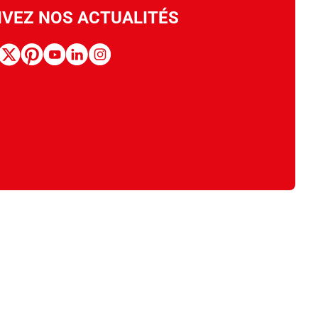
IVEZ NOS ACTUALITÉS
book
x
pinterest
youtube
linkedin
instagram