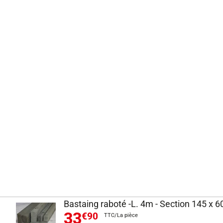
Bastaing raboté -L. 4m - Section 145 x 
33
€90
TTC/La pièce