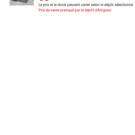
Le prix et le stock peuvent varier selon le dépôt sélectionné
Prix de vente pratiqué par le dépôt d'Artigues.
INFORMATIONS LÉGALES
Mentions légales
CGV
Exercer mon droit de rétractation
CGU carte client
Conditions des offres
Politique de protection des données
Politique cookies
Gérer mes préférences de cookies
Newsletter : se désinscrire
Formulaire d'exercice de droits
Indice de réparabilité
Déclarations de performance
Fiches de données de sécurité
Fiches qualité et caractéristiques environnementales