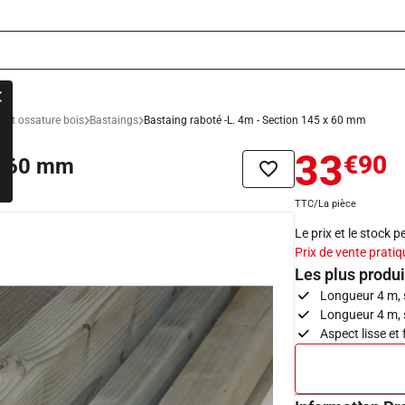
e et ossature bois
Bastaings
Bastaing raboté -L. 4m - Section 145 x 60 mm
33
€90
 x 60 mm
Ajouter à la liste de sou
TTC/La pièce
Le prix et le stock 
Prix de vente pratiq
Les plus produi
Longueur 4 m, 
Longueur 4 m, 
Aspect lisse et