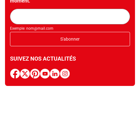
moment.
Adresse
mail
Exemple: nom@mail.com
S'abonner
SUIVEZ NOS ACTUALITÉS
facebook
x
pinterest
youtube
linkedin
instagram