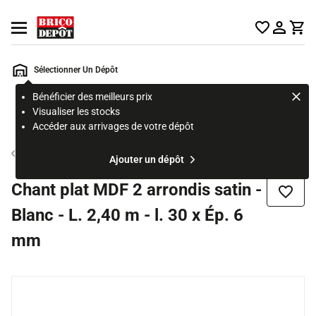
Accueil Brico Dépôt
Ouvrir le menu
Sélectionner Un Dépôt
Bénéficier des meilleurs prix
Rechercher
Visualiser les stocks
un
Accéder aux arrivages de votre dépôt
produit,
ou
Moulures
Ajouter un dépôt
une
page
Chant plat MDF 2 arrondis satin -
Ajouter
Blanc - L. 2,40 m - l. 30 x Ép. 6
mm