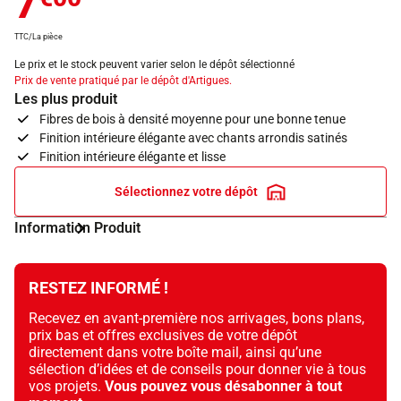
7
TTC/La pièce
Le prix et le stock peuvent varier selon le dépôt sélectionné
Prix de vente pratiqué par le dépôt d'Artigues.
Les plus produit
Fibres de bois à densité moyenne pour une bonne tenue
Finition intérieure élégante avec chants arrondis satinés
Finition intérieure élégante et lisse
Sélectionnez votre dépôt
Information Produit
RESTEZ INFORMÉ !
Recevez en avant-première nos arrivages, bons plans,
prix bas et offres exclusives de votre dépôt
directement dans votre boîte mail, ainsi qu’une
sélection d’idées et de conseils pour donner vie à tous
vos projets.
Vous pouvez vous désabonner à tout