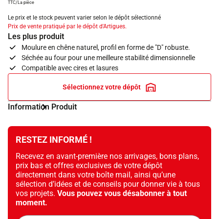
TTC/La pièce
Le prix et le stock peuvent varier selon le dépôt sélectionné
Prix de vente pratiqué par le dépôt d'Artigues.
Les plus produit
Moulure en chêne naturel, profil en forme de "D" robuste.
Séchée au four pour une meilleure stabilité dimensionnelle
Compatible avec cires et lasures
Sélectionnez votre dépôt
Information Produit
RESTEZ INFORMÉ !
Recevez en avant-première nos arrivages, bons plans,
prix bas et offres exclusives de votre dépôt
directement dans votre boîte mail, ainsi qu’une
sélection d’idées et de conseils pour donner vie à tous
vos projets.
Vous pouvez vous désabonner à tout
moment.