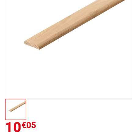
10
€05