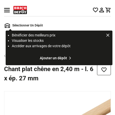
Accueil Brico Dépôt
Ouvrir le menu
Sélectionner Un Dépôt
Bénéficier des meilleurs prix
Rechercher
Visualiser les stocks
un
Accéder aux arrivages de votre dépôt
produit,
ou
Moulures
Ajouter un dépôt
une
page
Chant plat chêne en 2,40 m - l. 6
Ajouter
x ép. 27 mm