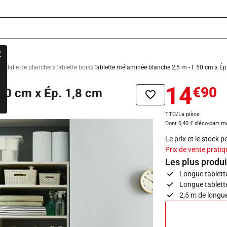
t dalle de plancher
Tablette bois
Tablette mélaminée blanche 2,5 m - l. 50 cm x Ép
14
€90
 50 cm x Ép. 1,8 cm
Ajouter à la liste de sou
TTC/La pièce
Dont 0,40 € d'éco-part m
Le prix et le stock 
Prix de vente pratiq
Les plus produi
Longue tablett
Longue tablett
2,5 m de longu