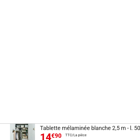
Tablette mélaminée blanche 2,5 m - l. 5
14
€90
TTC/La pièce