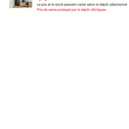
Le prix et le stock peuvent varier selon le dépôt sélectionné
Prix de vente pratiqué par le dépôt d'Artigues.
INFORMATIONS LÉGALES
Mentions légales
CGV
Exercer mon droit de rétractation
CGU carte client
Conditions des offres
Politique de protection des données
Politique cookies
Gérer mes préférences de cookies
Newsletter : se désinscrire
Formulaire d'exercice de droits
Indice de réparabilité
Déclarations de performance
Fiches de données de sécurité
Fiches qualité et caractéristiques environnementales