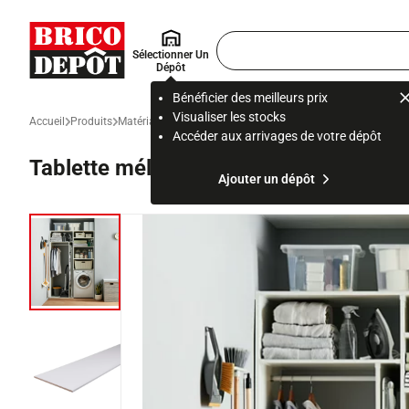
Accueil Brico Dépôt
Rechercher
Sélectionner Un
un
Dépôt
produit,
ou
Bénéficier des meilleurs prix
une
Visualiser les stocks
Accueil
Produits
Matériau et gros œuvre
Isolation et cloison
Panneau bois e
page
Accéder aux arrivages de votre dépôt
Tablette mélaminée blanche 2,5 m - l.
Ajouter un dépôt