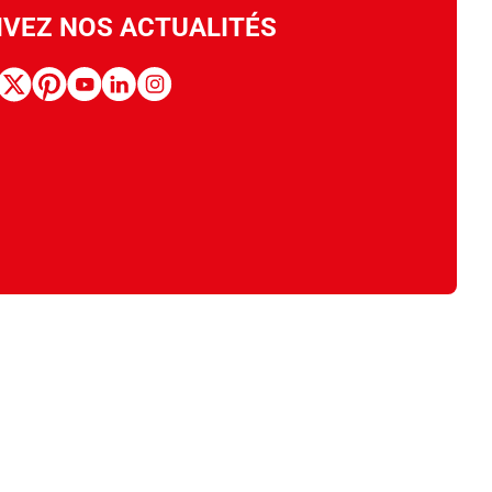
IVEZ NOS ACTUALITÉS
book
x
pinterest
youtube
linkedin
instagram