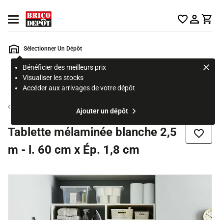
Accueil Brico Dépôt
Ouvrir le menu
Sélectionner Un Dépôt
Bénéficier des meilleurs prix
Rechercher
Visualiser les stocks
un
Accéder aux arrivages de votre dépôt
produit,
ou
Tablette bois
Ajouter un dépôt
une
page
Tablette mélaminée blanche 2,5
Ajouter
m - l. 60 cm x Ép. 1,8 cm