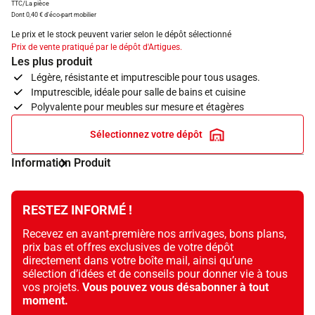
TTC/La pièce
Dont 0,40 € d'éco-part mobilier
Le prix et le stock peuvent varier selon le dépôt sélectionné
Prix de vente pratiqué par le dépôt d'Artigues.
Les plus produit
Légère, résistante et imputrescible pour tous usages.
Imputrescible, idéale pour salle de bains et cuisine
Polyvalente pour meubles sur mesure et étagères
Sélectionnez votre dépôt
Information Produit
RESTEZ INFORMÉ !
Recevez en avant-première nos arrivages, bons plans,
prix bas et offres exclusives de votre dépôt
directement dans votre boîte mail, ainsi qu’une
sélection d’idées et de conseils pour donner vie à tous
vos projets.
Vous pouvez vous désabonner à tout
moment.