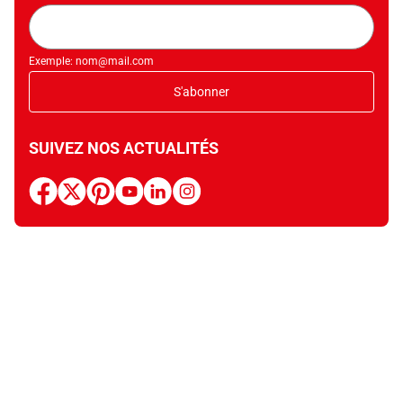
Adresse
mail
Exemple: nom@mail.com
S'abonner
SUIVEZ NOS ACTUALITÉS
facebook
x
pinterest
youtube
linkedin
instagram