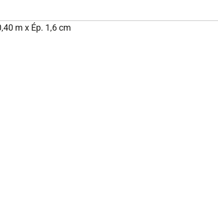
0,40 m x Ép. 1,6 cm
NOS ENGAGEMENTS ET
P
EXPERTISE
Rejoignez-nous
Nos engagements
Fondation Brico Dépôt
Rapport RSE Brico Dépôt
Plan de vigilance
Rappel produits
Notices
Glossaire des normes