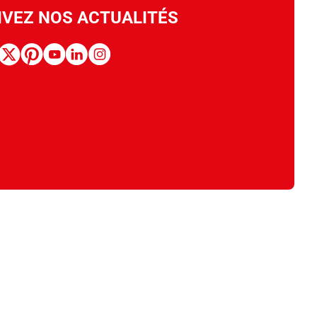
IVEZ NOS ACTUALITÉS
book
x
pinterest
youtube
linkedin
instagram