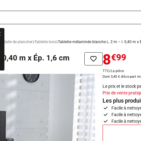
t dalle de plancher
Tablette bois
Tablette mélaminée blanche L. 2 m – l. 0,40 m x 
8
€99
. 0,40 m x Ép. 1,6 cm
Ajouter à la liste de sou
TTC/La pièce
Dont 0,40 € d'éco-part m
Le prix et le stock 
Prix de vente pratiq
Les plus produi
Facile à nettoy
Facile à netto
Facile à nettoy