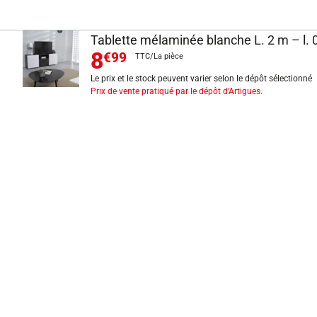
Tablette mélaminée blanche L. 2 m – l. 
8
€99
TTC/La pièce
Le prix et le stock peuvent varier selon le dépôt sélectionné
Prix de vente pratiqué par le dépôt d'Artigues.
INFORMATIONS LÉGALES
Mentions légales
CGV
Exercer mon droit de rétractation
CGU carte client
Conditions des offres
Politique de protection des données
Politique cookies
Gérer mes préférences de cookies
Newsletter : se désinscrire
Formulaire d'exercice de droits