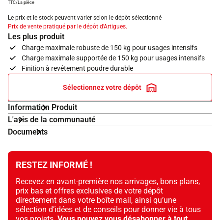
TTC/La pièce
Le prix et le stock peuvent varier selon le dépôt sélectionné
Prix de vente pratiqué par le dépôt d'Artigues.
Les plus produit
Charge maximale robuste de 150 kg pour usages intensifs
Charge maximale supportée de 150 kg pour usages intensifs
Finition à revêtement poudre durable
Sélectionnez votre dépôt
Information Produit
L'avis de la communauté
Documents
RESTEZ INFORMÉ !
Recevez en avant-première nos arrivages, bons plans,
prix bas et offres exclusives de votre dépôt
directement dans votre boîte mail, ainsi qu’une
sélection d’idées et de conseils pour donner vie à tous
vos projets.
Vous pouvez vous désabonner à tout