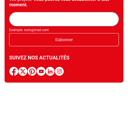
moment.
Adresse
mail
Exemple: nom@mail.com
S'abonner
SUIVEZ NOS ACTUALITÉS
facebook
x
pinterest
youtube
linkedin
instagram