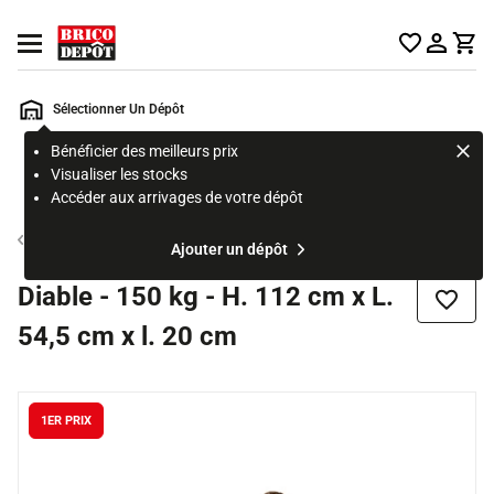
Accueil Brico Dépôt
Ouvrir le menu
Sélectionner Un Dépôt
Bénéficier des meilleurs prix
Rechercher
Visualiser les stocks
un
Accéder aux arrivages de votre dépôt
produit,
ou
Chariot et Diable
Ajouter un dépôt
une
page
Diable - 150 kg - H. 112 cm x L.
Ajouter
54,5 cm x l. 20 cm
1ER PRIX