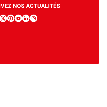
IVEZ NOS ACTUALITÉS
book
x
pinterest
youtube
linkedin
instagram