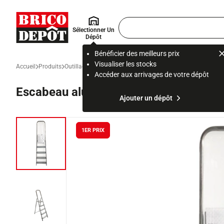
Accueil Brico Dépôt
Rechercher
Sélectionner Un
un
Dépôt
produit,
ou
Bénéficier des meilleurs prix
une
Visualiser les stocks
Accueil
Produits
Outillage
Matériel d’atelier, de chantier et de protection
Mac
page
Accéder aux arrivages de votre dépôt
Escabeau aluminium, 5 marches - 150
Ajouter un dépôt
1ER PRIX