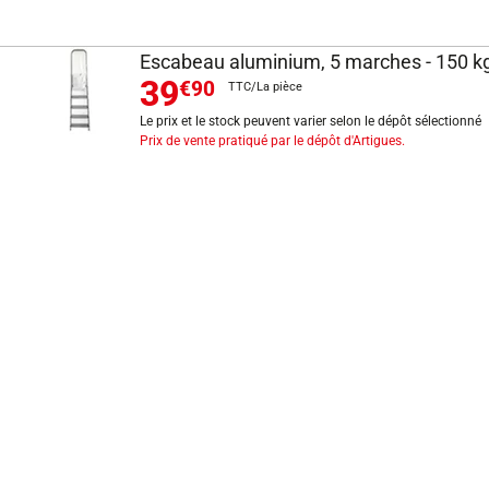
Escabeau aluminium, 5 marches - 150 k
39
€90
TTC/La pièce
Le prix et le stock peuvent varier selon le dépôt sélectionné
Prix de vente pratiqué par le dépôt d'Artigues.
INFORMATIONS LÉGALES
Mentions légales
CGV
Exercer mon droit de rétractation
CGU carte client
Conditions des offres
Politique de protection des données
Politique cookies
Gérer mes préférences de cookies
Newsletter : se désinscrire
Formulaire d'exercice de droits