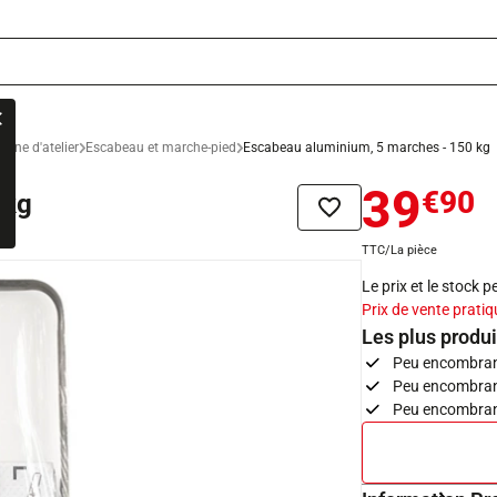
hine d'atelier
Escabeau et marche-pied
Escabeau aluminium, 5 marches - 150 kg
39
€90
 kg
Ajouter à la liste de sou
TTC/La pièce
Le prix et le stock 
Prix de vente pratiq
Les plus produi
Peu encombrant
Peu encombrant
Peu encombrant