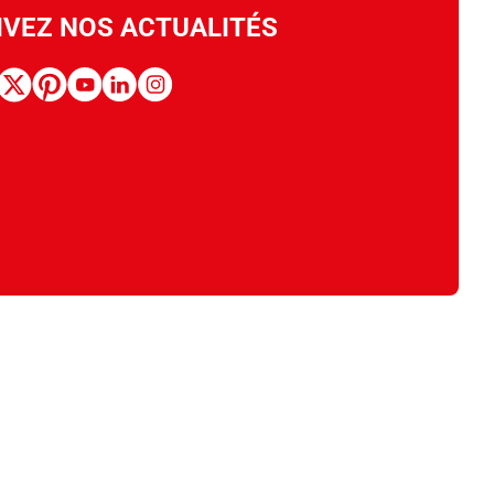
IVEZ NOS ACTUALITÉS
book
x
pinterest
youtube
linkedin
instagram