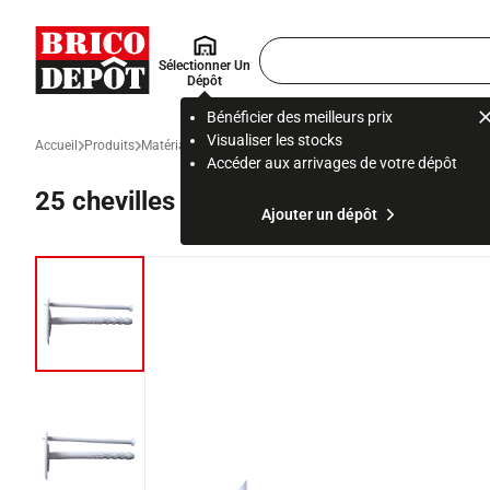
Accueil Brico Dépôt
Rechercher
Sélectionner Un
un
Dépôt
produit,
ou
Bénéficier des meilleurs prix
une
Visualiser les stocks
Accueil
Produits
Matériau et gros œuvre
Isolation et cloison
Isolation de l
page
Accéder aux arrivages de votre dépôt
25 chevilles isolant 10x160mm
Ajouter un dépôt