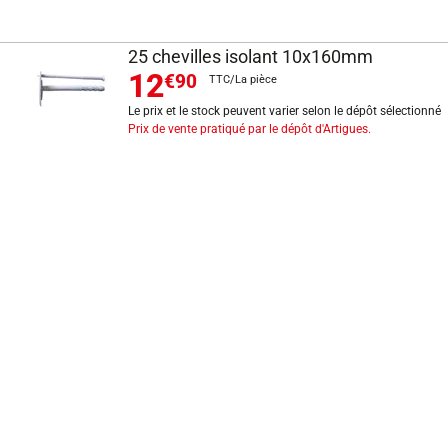
25 chevilles isolant 10x160mm
12
€90
TTC/La pièce
Le prix et le stock peuvent varier selon le dépôt sélectionné
Prix de vente pratiqué par le dépôt d'Artigues.
INFORMATIONS LÉGALES
Mentions légales
CGV
Exercer mon droit de rétractation
CGU carte client
Conditions des offres
Politique de protection des données
Politique cookies
Gérer mes préférences de cookies
Newsletter : se désinscrire
Formulaire d'exercice de droits