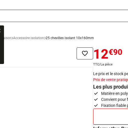
a maison
Accessoire isolation
25 chevilles isolant 10x160mm
12
€90
Ajouter à la liste de sou
TTC/La pièce
Le prix et le stock 
Prix de vente pratiq
Les plus produi
Matière en pol
Convient pour f
Fixation fiable