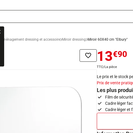
Aménagement dressing et accessoire
Miroir dressing
Miroir 60X40 cm "Elbury"
13
€90
Ajouter à la liste de sou
TTC/La pièce
Le prix et le stock 
Prix de vente pratiq
Les plus produi
Film de sécurit
Cadre léger faci
Cadre léger et f