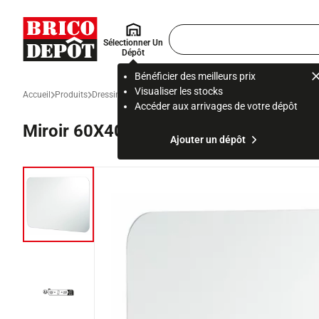
Accueil Brico Dépôt
Rechercher
Sélectionner Un
un
Dépôt
produit,
ou
Bénéficier des meilleurs prix
une
Visualiser les stocks
Accueil
Produits
Dressing et rangement
Dressing et aménagement placard
page
Accéder aux arrivages de votre dépôt
Miroir 60X40 cm "Elbury"
Ajouter un dépôt