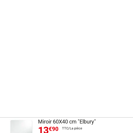
Miroir 60X40 cm "Elbury"
13
€90
TTC/La pièce