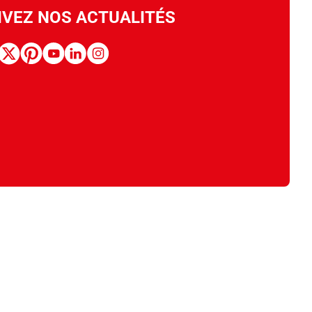
IVEZ NOS ACTUALITÉS
book
x
pinterest
youtube
linkedin
instagram