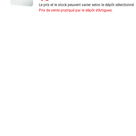
Le prix et le stock peuvent varier selon le dépôt sélectionné
Prix de vente pratiqué par le dépôt d'Artigues.
INFORMATIONS LÉGALES
Mentions légales
CGV
Exercer mon droit de rétractation
CGU carte client
Conditions des offres
Politique de protection des données
Politique cookies
Gérer mes préférences de cookies
Newsletter : se désinscrire
Formulaire d'exercice de droits
Indice de réparabilité
Déclarations de performance
Fiches de données de sécurité
Fiches qualité et caractéristiques environnementales