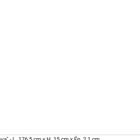
va" - L. 176,5 cm x H. 15 cm x Ép. 2,1 cm