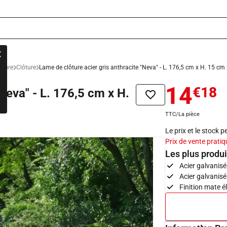
lôture
Clôture
Lame de clôture acier gris anthracite "Neva" - L. 176,5 cm x H. 15 cm
14
€18
Neva" - L. 176,5 cm x H.
Ajouter à la liste de sou
TTC/La pièce
Le prix et le stock 
Prix de vente pratiq
Les plus produi
Acier galvanisé
Acier galvanisé 
Finition mate 