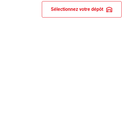
Sélectionnez votre dépôt
RIX ET RECOMPENSES
ERVICES BRICO DEPÔT
s dépôts
rte client