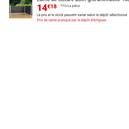
14
€18
TTC/La pièce
Le prix et le stock peuvent varier selon le dépôt sélectionné
Prix de vente pratiqué par le dépôt d'Artigues.
INFORMATIONS LÉGALES
Mentions légales
CGV
Exercer mon droit de rétractation
CGU carte client
Conditions des offres
Politique de protection des données
Politique cookies
Gérer mes préférences de cookies
Newsletter : se désinscrire
Formulaire d'exercice de droits
Indice de réparabilité
Déclarations de performance