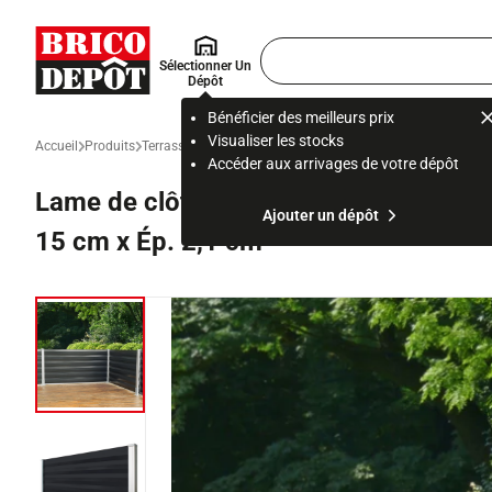
Accueil Brico Dépôt
Rechercher
Sélectionner Un
un
Dépôt
produit,
ou
Bénéficier des meilleurs prix
une
Visualiser les stocks
Accueil
Produits
Terrasse et jardin
Aménager le jardin
Portail, portillon et c
page
Accéder aux arrivages de votre dépôt
Lame de clôture acier gris anthracite "
Ajouter un dépôt
15 cm x Ép. 2,1 cm