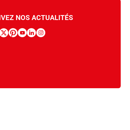
IVEZ NOS ACTUALITÉS
book
x
pinterest
youtube
linkedin
instagram