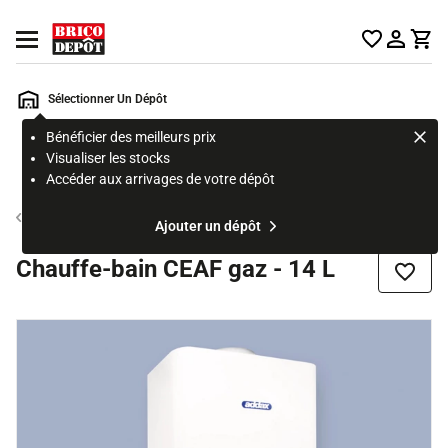
Accueil Brico Dépôt
Ouvrir le menu
Sélectionner Un Dépôt
Bénéficier des meilleurs prix
Rechercher
Visualiser les stocks
un
Accéder aux arrivages de votre dépôt
produit,
ou
Chauffe-eau gaz
Ajouter un dépôt
une
page
Chauffe-bain CEAF gaz - 14 L
Ajouter