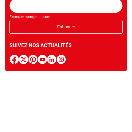
Adresse
mail
Exemple: nom@mail.com
S'abonner
SUIVEZ NOS ACTUALITÉS
facebook
x
pinterest
youtube
linkedin
instagram