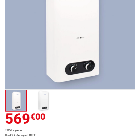
569
€00
TTC/La pièce
Dont 2 € d'éco-part DEEE