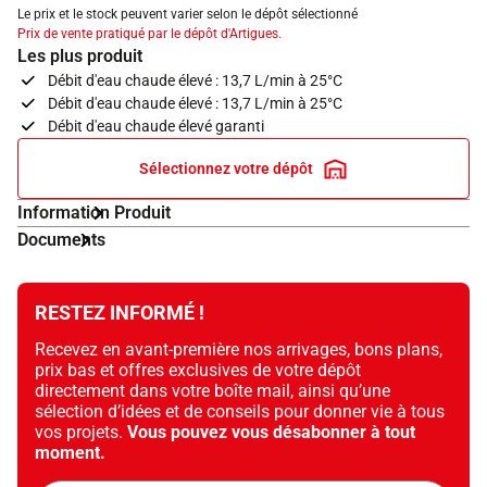
Le prix et le stock peuvent varier selon le dépôt sélectionné
Prix de vente pratiqué par le dépôt d'Artigues.
Les plus produit
Débit d'eau chaude élevé : 13,7 L/min à 25°C
Débit d'eau chaude élevé : 13,7 L/min à 25°C
Débit d'eau chaude élevé garanti
Sélectionnez votre dépôt
Information Produit
Documents
RESTEZ INFORMÉ !
Recevez en avant-première nos arrivages, bons plans,
prix bas et offres exclusives de votre dépôt
directement dans votre boîte mail, ainsi qu’une
sélection d’idées et de conseils pour donner vie à tous
vos projets.
Vous pouvez vous désabonner à tout
moment.