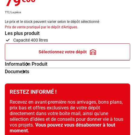
79
TTC/La pièce
Le prix et le stock peuvent varier selon le dépôt sélectionné
Prix de vente pratiqué par le dépôt d'Artigues.
Les plus produit
Capacité 400 litres
Sélectionnez votre dépôt
Information Produit
Documents
RESTEZ INFORMÉ !
Recevez en avant-première nos arrivages, bons plans,
prix bas et offres exclusives de votre dépôt
directement dans votre boîte mail, ainsi qu’une
sélection d’idées et de conseils pour donner vie à tous
vos projets.
Vous pouvez vous désabonner à tout
moment.