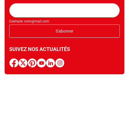
Adresse
mail
Exemple: nom@mail.com
S'abonner
SUIVEZ NOS ACTUALITÉS
facebook
x
pinterest
youtube
linkedin
instagram