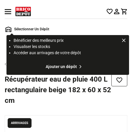
Accueil Brico Dépôt
Ouvrir le menu
Sélectionner Un Dépôt
Bénéficier des meilleurs prix
Rechercher
Visualiser les stocks
un
Accéder aux arrivages de votre dépôt
produit,
ou
Récupérateur d'eau
Ajouter un dépôt
une
page
Récupérateur eau de pluie 400 L
Ajouter
rectangulaire beige 182 x 60 x 52
cm
ARRIVAGES