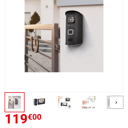
Diapositive précédente
Diapo
119
€00