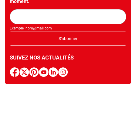
moment.
Adresse
mail
Exemple: nom@mail.com
S'abonner
SUIVEZ NOS ACTUALITÉS
facebook
x
pinterest
youtube
linkedin
instagram