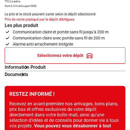
TTC/La pièce
Dont 0,13 € d'éco-part DEEE
Le prix et le stock peuvent varier selon le dépôt sélectionné
Prix de vente pratiqué par le dépôt d'Artigues.
Les plus produit
Communication claire et portée sans fil jusqu’à 200 m
Communication claire avec portée sans fil de 200 m
Alarme anti-arrachement intégrée
Sélectionnez votre dépôt
Information Produit
Documents
RESTEZ INFORMÉ !
Recevez en avant-première nos arrivages, bons plans,
prix bas et offres exclusives de votre dépôt
directement dans votre boîte mail, ainsi qu’une
sélection d’idées et de conseils pour donner vie à tous
vos projets.
Vous pouvez vous désabonner à tout