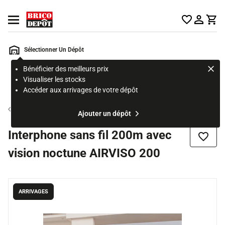
Accueil Brico Dépôt
Ouvrir le menu
Sélectionner Un Dépôt
Bénéficier des meilleurs prix
Rechercher
Visualiser les stocks
un
Accéder aux arrivages de votre dépôt
produit,
ou
Visiophone
Ajouter un dépôt
une
page
Interphone sans fil 200m avec
Ajouter
vision noctune AIRVISO 200
ARRIVAGES