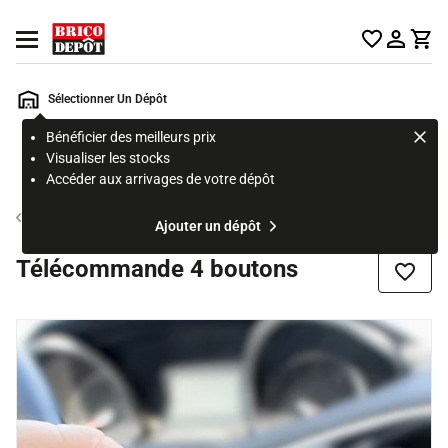
Accueil Brico Dépôt
Ouvrir le menu
Sélectionner Un Dépôt
Bénéficier des meilleurs prix
Rechercher
Visualiser les stocks
un
Accéder aux arrivages de votre dépôt
produit,
ou
Motorisation portail
Ajouter un dépôt
une
page
Télécommande 4 boutons
Ajouter