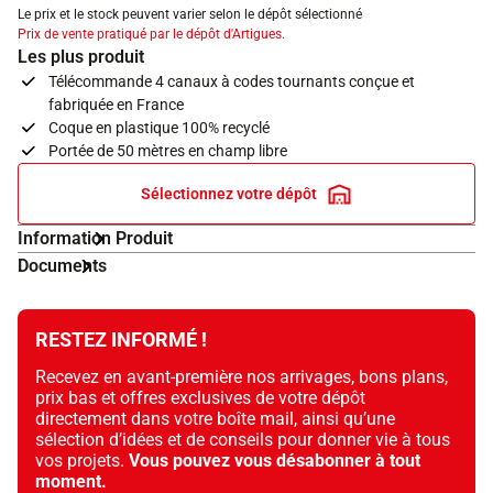
Le prix et le stock peuvent varier selon le dépôt sélectionné
Prix de vente pratiqué par le dépôt d'Artigues.
Les plus produit
Télécommande 4 canaux à codes tournants conçue et
fabriquée en France
Coque en plastique 100% recyclé
Portée de 50 mètres en champ libre
Sélectionnez votre dépôt
Information Produit
Documents
RESTEZ INFORMÉ !
Recevez en avant-première nos arrivages, bons plans,
prix bas et offres exclusives de votre dépôt
directement dans votre boîte mail, ainsi qu’une
sélection d’idées et de conseils pour donner vie à tous
vos projets.
Vous pouvez vous désabonner à tout
moment.