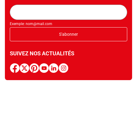
Adresse
mail
Exemple: nom@mail.com
S'abonner
SUIVEZ NOS ACTUALITÉS
facebook
x
pinterest
youtube
linkedin
instagram