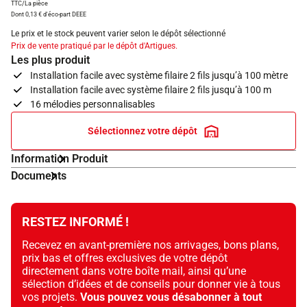
TTC/La pièce
Dont 0,13 € d'éco-part DEEE
Le prix et le stock peuvent varier selon le dépôt sélectionné
Prix de vente pratiqué par le dépôt d'Artigues.
Les plus produit
Installation facile avec système filaire 2 fils jusqu’à 100 mètre
Installation facile avec système filaire 2 fils jusqu’à 100 m
16 mélodies personnalisables
Sélectionnez votre dépôt
Information Produit
Documents
RESTEZ INFORMÉ !
Recevez en avant-première nos arrivages, bons plans,
prix bas et offres exclusives de votre dépôt
directement dans votre boîte mail, ainsi qu’une
sélection d’idées et de conseils pour donner vie à tous
vos projets.
Vous pouvez vous désabonner à tout