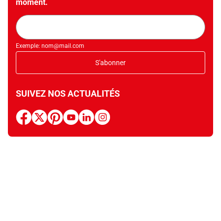
moment.
Adresse
mail
Exemple: nom@mail.com
S'abonner
SUIVEZ NOS ACTUALITÉS
facebook
x
pinterest
youtube
linkedin
instagram