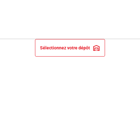
Sélectionnez votre dépôt
INFORMATIONS LÉGALES
NOS ENGAGEMENTS ET EXPERTISE