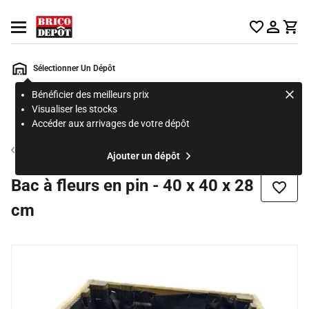
Accueil Brico Dépôt
Ouvrir le menu
Sélectionner Un Dépôt
Bénéficier des meilleurs prix
Rechercher
Visualiser les stocks
un
Accéder aux arrivages de votre dépôt
produit,
ou
Bac à fleur
Ajouter un dépôt
une
page
Bac à fleurs en pin - 40 x 40 x 28
Ajouter
cm