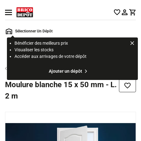
Accueil Brico Dépôt
Ouvrir le menu
Sélectionner Un Dépôt
Bénéficier des meilleurs prix
Rechercher
Visualiser les stocks
un
Accéder aux arrivages de votre dépôt
produit,
ou
Moulure électrique
Ajouter un dépôt
une
page
Moulure blanche 15 x 50 mm - L.
Ajouter
2 m