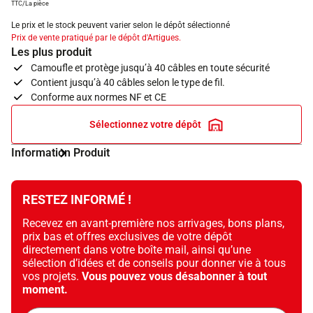
TTC/La pièce
Le prix et le stock peuvent varier selon le dépôt sélectionné
Prix de vente pratiqué par le dépôt d'Artigues.
Les plus produit
Camoufle et protège jusqu’à 40 câbles en toute sécurité
Contient jusqu’à 40 câbles selon le type de fil.
Conforme aux normes NF et CE
Sélectionnez votre dépôt
Information Produit
RESTEZ INFORMÉ !
Recevez en avant-première nos arrivages, bons plans,
prix bas et offres exclusives de votre dépôt
directement dans votre boîte mail, ainsi qu’une
sélection d’idées et de conseils pour donner vie à tous
vos projets.
Vous pouvez vous désabonner à tout
moment.