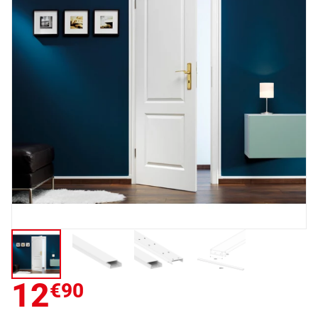
12
€90