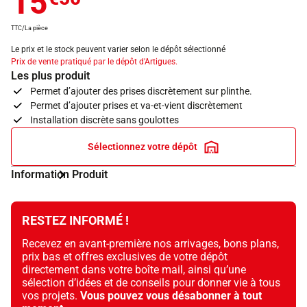
15
TTC/La pièce
Le prix et le stock peuvent varier selon le dépôt sélectionné
Prix de vente pratiqué par le dépôt d'Artigues.
Les plus produit
Permet d’ajouter des prises discrètement sur plinthe.
Permet d’ajouter prises et va-et-vient discrètement
Installation discrète sans goulottes
Sélectionnez votre dépôt
Information Produit
RESTEZ INFORMÉ !
Recevez en avant-première nos arrivages, bons plans,
prix bas et offres exclusives de votre dépôt
directement dans votre boîte mail, ainsi qu’une
sélection d’idées et de conseils pour donner vie à tous
vos projets.
Vous pouvez vous désabonner à tout