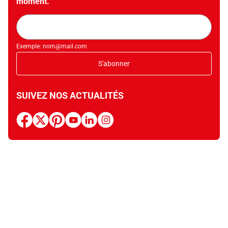
moment.
Adresse
mail
Exemple: nom@mail.com
S'abonner
SUIVEZ NOS ACTUALITÉS
facebook
x
pinterest
youtube
linkedin
instagram