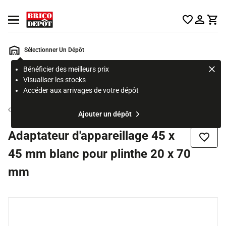
Accueil Brico Dépôt
Ouvrir le menu
Sélectionner Un Dépôt
Bénéficier des meilleurs prix
Rechercher
Visualiser les stocks
un
Accéder aux arrivages de votre dépôt
produit,
ou
Accessoire moulure
Ajouter un dépôt
une
page
Adaptateur d'appareillage 45 x
Ajouter
45 mm blanc pour plinthe 20 x 70
mm