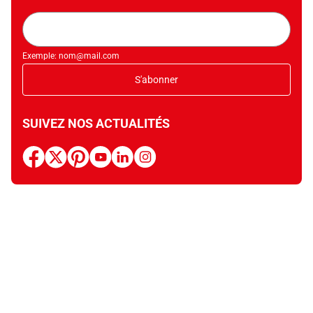
Adresse
mail
Exemple: nom@mail.com
S'abonner
SUIVEZ NOS ACTUALITÉS
facebook
x
pinterest
youtube
linkedin
instagram