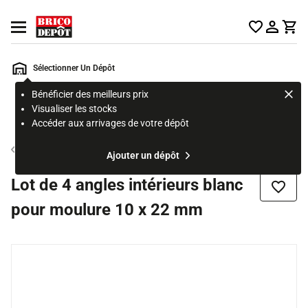
Accueil Brico Dépôt
Ouvrir le menu
Sélectionner Un Dépôt
Bénéficier des meilleurs prix
Rechercher
Visualiser les stocks
un
Accéder aux arrivages de votre dépôt
produit,
ou
Moulure électrique
Ajouter un dépôt
une
page
Lot de 4 angles intérieurs blanc
Ajouter
pour moulure 10 x 22 mm