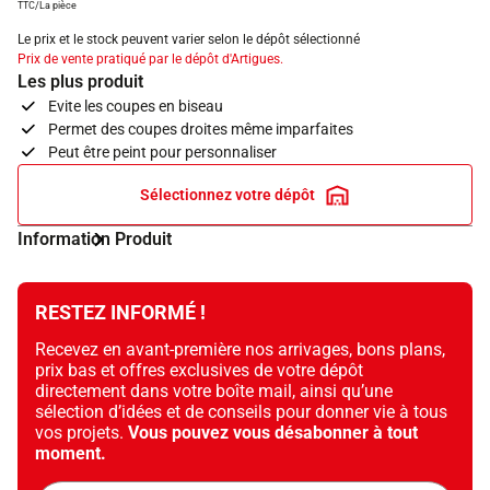
TTC/La pièce
Le prix et le stock peuvent varier selon le dépôt sélectionné
Prix de vente pratiqué par le dépôt d'Artigues.
Les plus produit
Evite les coupes en biseau
Permet des coupes droites même imparfaites
Peut être peint pour personnaliser
Sélectionnez votre dépôt
Information Produit
RESTEZ INFORMÉ !
Recevez en avant-première nos arrivages, bons plans,
prix bas et offres exclusives de votre dépôt
directement dans votre boîte mail, ainsi qu’une
sélection d’idées et de conseils pour donner vie à tous
vos projets.
Vous pouvez vous désabonner à tout
moment.