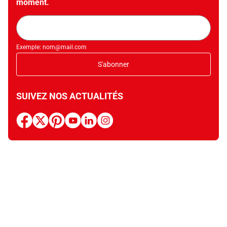
moment.
Adresse
mail
Exemple: nom@mail.com
S'abonner
SUIVEZ NOS ACTUALITÉS
facebook
x
pinterest
youtube
linkedin
instagram