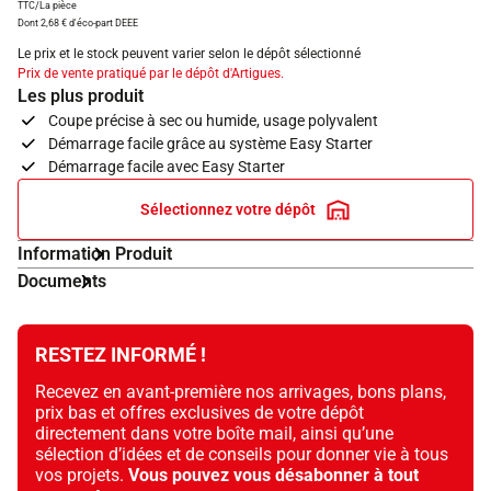
TTC/La pièce
Dont 2,68 € d'éco-part DEEE
Le prix et le stock peuvent varier selon le dépôt sélectionné
Prix de vente pratiqué par le dépôt d'Artigues.
Les plus produit
Coupe précise à sec ou humide, usage polyvalent
Démarrage facile grâce au système Easy Starter
Démarrage facile avec Easy Starter
Sélectionnez votre dépôt
Information Produit
Documents
RESTEZ INFORMÉ !
Recevez en avant-première nos arrivages, bons plans,
prix bas et offres exclusives de votre dépôt
directement dans votre boîte mail, ainsi qu’une
sélection d’idées et de conseils pour donner vie à tous
vos projets.
Vous pouvez vous désabonner à tout