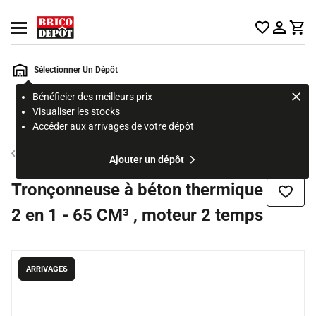
Accueil Brico Dépôt
Ouvrir le menu
Sélectionner Un Dépôt
Bénéficier des meilleurs prix
Rechercher
Visualiser les stocks
un
Accéder aux arrivages de votre dépôt
produit,
ou
Outil du maçon
Ajouter un dépôt
une
page
Tronçonneuse à béton thermique
Ajouter
2 en 1 - 65 CM³ , moteur 2 temps
ARRIVAGES