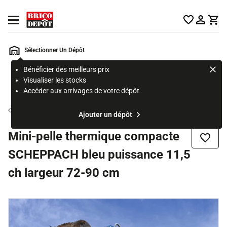
Accueil Brico Dépôt
Ouvrir le menu
Sélectionner Un Dépôt
Bénéficier des meilleurs prix
Rechercher
Visualiser les stocks
un
Accéder aux arrivages de votre dépôt
produit,
ou
Bétonnière
Ajouter un dépôt
une
page
Mini-pelle thermique compacte
Ajouter
SCHEPPACH bleu puissance 11,5
ch largeur 72-90 cm