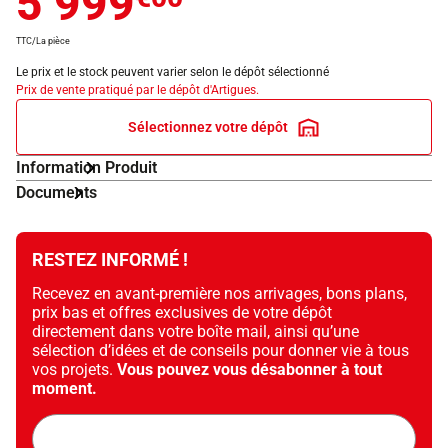
5 999
TTC/La pièce
Le prix et le stock peuvent varier selon le dépôt sélectionné
Prix de vente pratiqué par le dépôt d'Artigues.
Sélectionnez votre dépôt
Information Produit
Documents
RESTEZ INFORMÉ !
Recevez en avant-première nos arrivages, bons plans,
prix bas et offres exclusives de votre dépôt
directement dans votre boîte mail, ainsi qu’une
sélection d’idées et de conseils pour donner vie à tous
vos projets.
Vous pouvez vous désabonner à tout
moment.
Adresse
mail